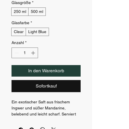
Glasgröße
*
250 ml
500 ml
Glasfarbe
*
Clear
Light Blue
Anzahl
*
In den Warenkorb
Sofortkauf
Ein exotischer Saft aus frischem 
Ingwer und süßer Mandarine, 
belebend und leicht scharf. Serviert 
in einem stylischen Glas.