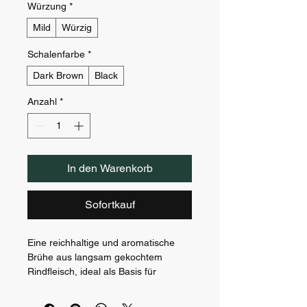
Würzung
*
Mild
Würzig
Schalenfarbe
*
Dark Brown
Black
Anzahl
*
In den Warenkorb
Sofortkauf
Eine reichhaltige und aromatische 
Brühe aus langsam gekochtem 
Rindfleisch, ideal als Basis für 
Ramen. Serviert in einer tiefen 
braunen Schale.