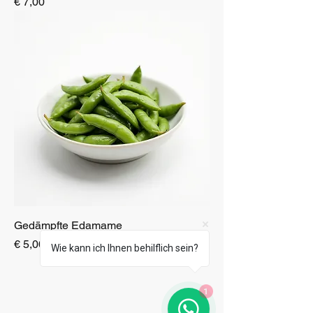
Preis
€ 7,00
Gedämpfte Edamame
Preis
€ 5,00
Wie kann ich Ihnen behilflich sein?
1