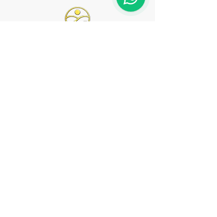
0351 3158576
Tolkewitzer Str. 13,
Dresden
Montag - Samstag 16:00
bis 22:00
Sonntag 16:00 bis 21:00
Donnerstag bis Sonntag
11:00 bis 14:00
Impressum